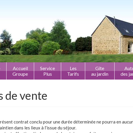
e
Accueil
Service
Les
Gîte
Aut
Groupe
Plus
Tarifs
au jardin
des ja
s de vente
u présent contrat conclu pour une durée déterminée ne pourra en aucu
ntien dans les lieux à l’issue du séjour.