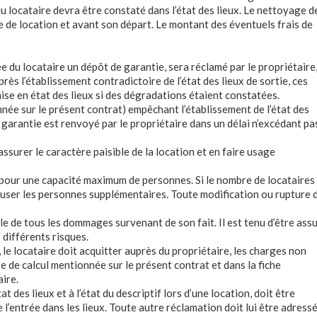
e du locataire devra être constaté dans l’état des lieux. Le nettoyage d
e de location et avant son départ. Le montant des éventuels frais de
vée du locataire un dépôt de garantie, sera réclamé par le propriétaire
ès l’établissement contradictoire de l’état des lieux de sortie, ces
ise en état des lieux si des dégradations étaient constatées.
nnée sur le présent contrat) empêchant l’établissement de l’état des
e garantie est renvoyé par le propriétaire dans un délai n’excédant pa
assurer le caractère paisible de la location et en faire usage
i pour une capacité maximum de personnes. Si le nombre de locataires
refuser les personnes supplémentaires. Toute modification ou rupture 
le de tous les dommages survenant de son fait. Il est tenu d’être ass
 différents risques.
r, le locataire doit acquitter auprès du propriétaire, les charges non
ase de calcul mentionnée sur le présent contrat et dans la fiche
aire.
at des lieux et à l’état du descriptif lors d’une location, doit être
 l’entrée dans les lieux. Toute autre réclamation doit lui être adress