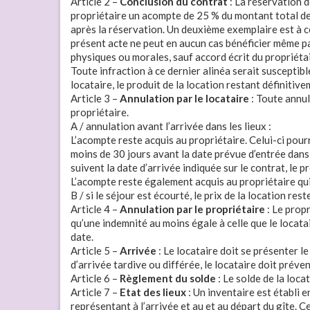
Article 2 –
Conclusion du contrat
: La réservation d
propriétaire un acompte de 25 % du montant total de 
après la réservation. Un deuxième exemplaire est à co
présent acte ne peut en aucun cas bénéficier même pa
physiques ou morales, sauf accord écrit du propriétai
Toute infraction à ce dernier alinéa serait susceptibl
locataire, le produit de la location restant définitiv
Article 3 –
Annulation par le locataire
: Toute annul
propriétaire.
A / annulation avant l’arrivée dans les lieux :
L’acompte reste acquis au propriétaire. Celui-ci pour
moins de 30 jours avant la date prévue d’entrée dans l
suivent la date d’arrivée indiquée sur le contrat, le 
L’acompte reste également acquis au propriétaire qui
B / si le séjour est écourté, le prix de la location r
Article 4 –
Annulation par le propriétaire
: Le propr
qu’une indemnité au moins égale à celle que le locatai
date.
Article 5 –
Arrivée
: Le locataire doit se présenter le
d’arrivée tardive ou différée, le locataire doit préven
Article 6 –
Règlement du solde
: Le solde de la locat
Article 7 –
Etat des lieux
: Un inventaire est établi 
représentant à l’arrivée et au et au départ du gîte. C