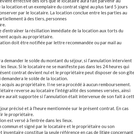
evient effective dès lors que le locataire aura fait parvenir au
la location et un exemplaire du contrat signé au plus tard 5 jours
nserver par le locataire. La location conclue entre les parties au
rtiellement à des tiers, personnes
re.
e d’entraîner la résiliation immédiate de la location aux torts du
ement acquis au propriétaire.
ation doit être notifiée par lettre recommandée ou par mail au
ra demander le solde du montant du séjour, si l’annulation intervient
es lieux. Si le locataire ne se manifeste pas dans les 24 heures qui
présent contrat devient nul et le propriétaire peut disposer de son gîte
 demandera le solde de la location.
este acquis au propriétaire. Il ne sera procédé à aucun remboursement.
iétaire reverse au locataire l’intégralité des sommes versées, ainsi
re aurait supportée si l’annulation était intervenue de son fait à cet
 jour précisé et à l’heure mentionnée sur le présent contrat. En cas
ir le propriétaire.
ion est versé à l’entrée dans les lieux.
en commun et signé par le locataire et le propriétaire ou son
et inventaire constitue la seule référence en cas de litige concernant