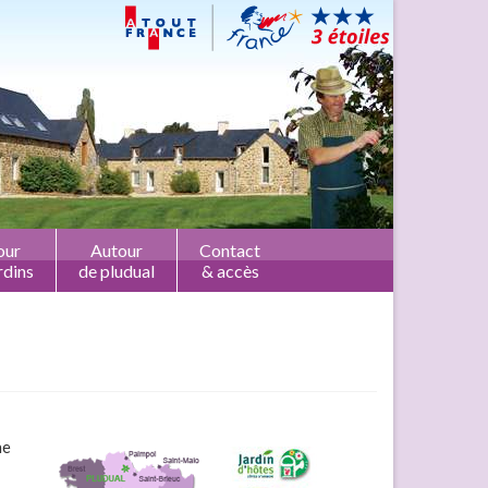
our
Autour
Contact
rdins
de pludual
& accès
ne