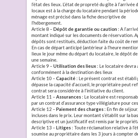
l’état des lieux. L’état de propreté du gîte à l’arrivé
locaux est à la charge du locataire pendant la périod
ménage est précisé dans la fiche descriptive de
l’hébergement.
Article 8 –
Dépôt de garantie ou caution
: A l’arri
montant indiqué sur les documents de réservation. Apr
dépôts sont restitués, déduction faite du coût de rem
En cas de départ anticipé (antérieur à l’heure mentio
lieux le jour même du départ du locataire, le dépôt d
une semaine.
Article 9 –
Utilisation des lieux
: Le locataire devra 
conformément à la destination des lieux
Article 10 –
Capacité
: Le présent contrat est établ
dépasse la capacité d’accueil, le propriétaire peut 
contrat sera considérée à l’initiative du client.
Article 11 –
Assurances
: Le locataire est responsab
par un contrat d’assurance type villégiature pour ces
Article 12 –
Paiement des charges
: En fin de séjou
incluses dans le prix. Leur montant s’établit sur la b
descriptive et un justificatif est remis par le propriét
Article 13 –
Litiges
: Toute réclamation relative à l’ét
soumise au propriétaire dans les 3 jours à compter de