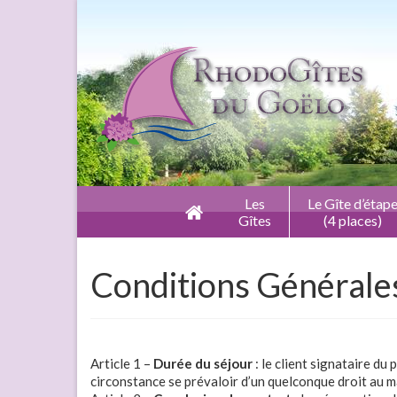
Les
Le Gîte d’étap
Gîtes
(4 places)
Conditions Générale
Article 1 –
Durée du séjour
: le client signataire d
circonstance se prévaloir d’un quelconque droit au mai