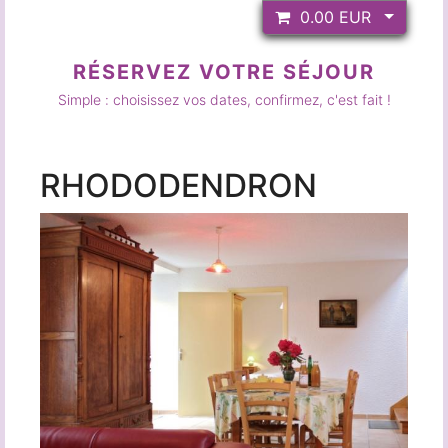
Azalée (4/5 personnes)
Rhododendron (8 personnes)
Bruyère (3 personnes)
Le Gîte d’étape
(4 places)
Accueil
Groupe
Service
Plus
Les
Tarifs
Gîte
au jardin
Autour
des jardins
Autour
de pludual
Contact
& accès